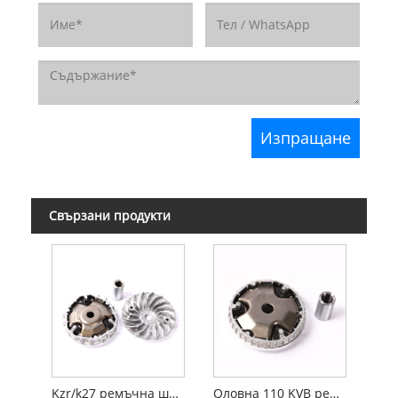
Свързани продукти
Kzr/k27 ремъчна шайба
Оловна 110 KVB ремъчна шайба