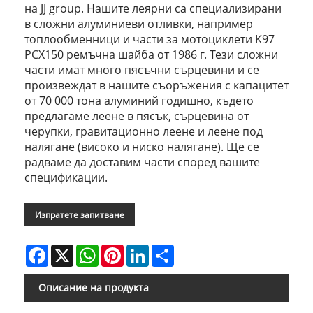
на JJ group. Нашите леярни са специализирани
в сложни алуминиеви отливки, например
топлообменници и части за мотоциклети K97
PCX150 ремъчна шайба от 1986 г. Тези сложни
части имат много пясъчни сърцевини и се
произвеждат в нашите съоръжения с капацитет
от 70 000 тона алуминий годишно, където
предлагаме леене в пясък, сърцевина от
черупки, гравитационно леене и леене под
налягане (високо и ниско налягане). Ще се
радваме да доставим части според вашите
спецификации.
Изпратете запитване
Facebook
X
WhatsApp
Pinterest
LinkedIn
Share
Описание на продукта