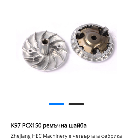
K97 PCX150 ремъчна шайба
Zhejiang HEC Machinery е четвъртата фабрика