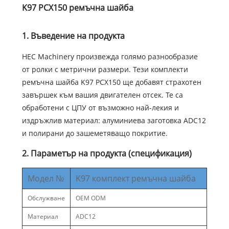
K97 PCX150 ремъчна шайба
1. Въведение на продукта
HEC Machinery произвежда голямо разнообразие
от ролки с метрични размери. Тези комплекти
ремъчна шайба K97 PCX150 ще добавят страхотен
завършек към вашия двигателен отсек. Те са
обработени с ЦПУ от възможно най-лекия и
издръжлив материал: алуминиева заготовка ADC12
и полирани до зашеметяващо покритие.
2. Параметър на продукта (спецификация)
Модел №
K97 комплект ремъчна шайба
Обслужване
OEM ODM
Материал
ADC12