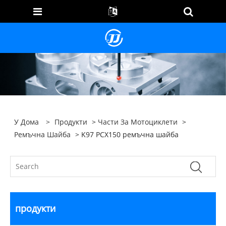
У Дома
>
Продукти
>
Части За Мотоциклети
>
Ремъчна Шайба
> K97 PCX150 ремъчна шайба
продукти