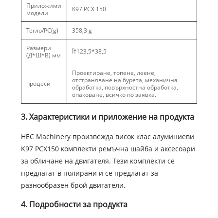
Приложими
K97 PCX 150
модели
Тегло/PC(g)
358,3 g
Размери
Ï†123,5*38,5
(Д*Ш*В) мм
Проектиране, топене, леене,
отстраняване на бурета, механична
процеси
обработка, повърхностна обработка,
опаковане, всичко по заявка.
3. Характеристики и приложение на продукта
HEC Machinery произвежда висок клас алуминиеви
K97 PCX150 комплекти ремъчна шайба и аксесоари
за обличане на двигателя. Тези комплекти се
предлагат в полирани и се предлагат за
разнообразен брой двигатели.
4. Подробности за продукта